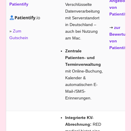
Angebot
Patientify
Verschlüsselte
von
Datenverarbeitung
Patientify
mit Serverstandort
in Deutschland –
➝
zur
»
Zum
auch bei Nutzung
Bewertung
Gutschein
am Mac.
von
Patientify
Zentrale
Patienten- und
Terminverwaltung
mit Online-Buchung,
Kalender &
automatischen E-
Mail-/SMS-
Erinnerungen.
Integrierte KV-
Abrechnung:
RED
medical bietet eine